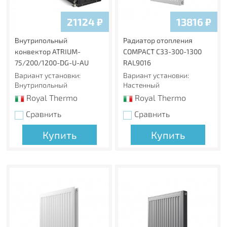
3000 типоразмеров
Широчайший выбор типоразмеров позволяет
21124
₽
13816
₽
подобрать радиатор для любых помещений.
Внутрипольный
Радиатор отопления
Комплектация
конвектор ATRIUM-
COMPACT C33-300-1300
Вентильная вставка, заглушки и воздухоотводчик
75/200/1200-DG-U-AU
RAL9016
предустановлены в радиатор заводских условиях.
Вариант установки:
Вариант установки:
Изготовлено из стали толщиной 1,2 мм
Внутрипольный
Настенный
Толщина стали в панельных радиаторах Royal Thermo
Royal Thermo
Royal Thermo
превышает требования нормативных документов, что
Сравнить
Сравнить
обеспечивает дополнительную надежность
отопительного прибора.
Купить
Купить
Рабочее давление
Максимальное рабочее давление стальных панельных
радиаторов Royal Thermo 1,0 МПа (10 Бар).
Сверхстойкая 5-этапная покраска
Предварительная подготовка, обработка поверхности и
грунтование с последующим нанесением экологически
чистой порошковой эмали гарантируют стойкость к