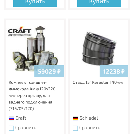
Купить
Купить
59029
₽
12238
₽
Комплект сэндвич-
Отвод 15° Kerastar 140мм
дымохода 4м ⌀ 120х220
мм через крышу, для
заднего подключения
(316/05/120)
Craft
Schiedel
Сравнить
Сравнить